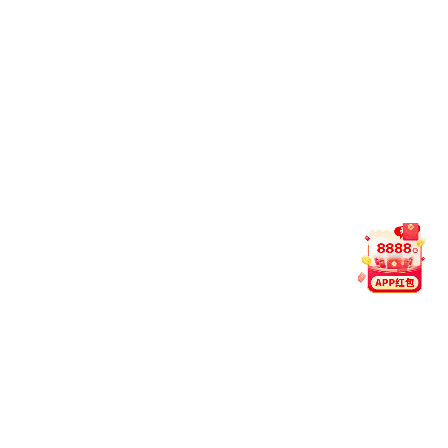
到，在职业体育中，自我与集体之间需要找到一个平
衡点。优秀运动员不仅要具备高超技艺，更需懂得如
何融入团队，为共同目标而奋斗。这也是一种对于自
身及社会负责的体现，是每位追求卓越者必须坚守的
重要价值观念。
If我们希望看到一个蓬勃发展的足球生态，就必须坚
持培养积极向上的体育文化，让每位参与者都能明
白：只有团结合作才能创造出辉煌成就。而这正是全
体参与者，包括教练、管理层乃至广大粉丝，共同努
力实现的新标准与期望。
上一篇：